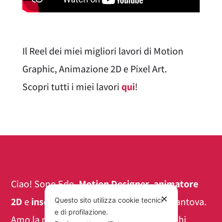
Il Reel dei miei migliori lavori di Motion
Graphic, Animazione 2D e Pixel Art.
Scopri tutti i miei lavori
qui
!
Ciao! Sono Edo,
Motion Designer
,
animatore
✕
2D
e
insegnante freelance
con base a Mantova.
Questo sito utilizza cookie tecnici
e di profilazione.
Amo la pixel art e l’estetica dei videogiochi